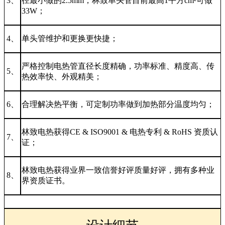
3、
径最小做的2.5mm，林致单头管目前最高1平方cm²可做
33W；
4、
单头管维护和更换更快捷；
严格控制电热管直径长度精确，功率标准、精度高、传
5、
热效率快、外观精美；
6、
合理解决热平衡，可定制功率做到加热部分温度均匀；
林致电热获得CE & ISO9001 & 电热专利 & RoHS 资质认
7、
证；
林致电热获得业界一致信誉好评质量好评，拥有多种业
8、
界资质证书。