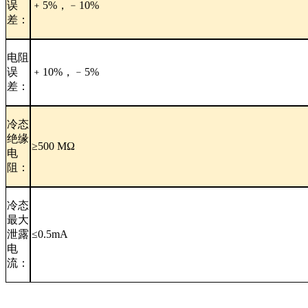
误
﹢5%，﹣10%
差：
电阻
误
﹢10%，﹣5%
差：
冷态
绝缘
≥500 MΩ
电
阻：
冷态
最大
泄露
≤0.5mA
电
流：