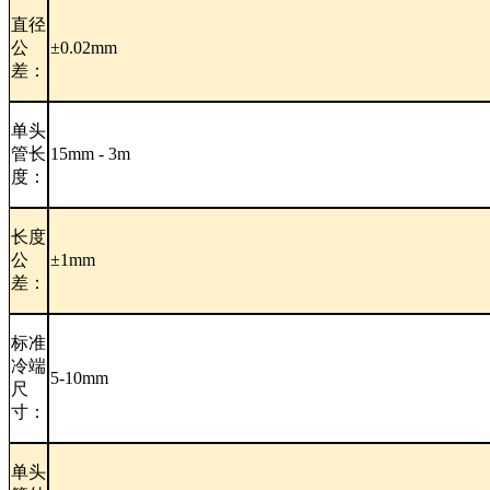
直径
公
±0.02mm
差：
单头
管长
15mm - 3m
度：
长度
公
±1mm
差：
标准
冷端
5-10mm
尺
寸：
单头